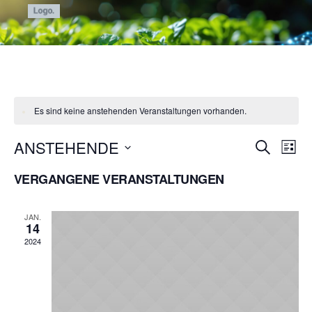
Es sind keine anstehenden Veranstaltungen vorhanden.
VERANST
ANSTEHENDE
Ver
SUCHE
LISTE
Ans
SUCHE
Datum
VERGANGENE VERANSTALTUNGEN
wählen.
Nav
UND
ANSICHTE
JAN.
14
NAVIGATI
2024