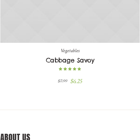
Vegetables
Cabbage Savoy
$
6.25
$
7.99
ABOUT US