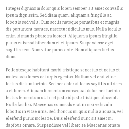
Integer dignissim dolor quis lorem semper, sit amet convallis
ipsum dignissim. Sed diam quam, aliquam a fringilla at,
lobortis sed velit. Cum sociis natoque penatibus et magnis
dis parturient montes, nascetur ridiculus mus. Nulla iaculis
enim id mauris pharetra laoreet. Aliquam a ipsum fringilla
purus euismod bibendum et et ipsum. Suspendisse eget
sagittis sem. Nam vitae purus ante. Nam aliquam luctus
diam.
Pellentesque habitant morbi tristique senectus et netus et
malesuada fames ac turpis egestas. Nullam vel erat vitae
lectus dictum lacinia. Sed nec dolor at lacus sagittis ultrices
a et lorem. Aliquam fermentum consequat dolor, nec lacinia
lectus fermentum ut. In et justo id justo tristique placerat.
Nulla facilisi. Maecenas commodo erat in nisi vehicula
lobortis in vitae urna. Sed rhoncus mi quis nulla aliquam, vel
eleifend purus molestie. Duis eleifend nunc sit amet mi
dapibus ornare. Suspendisse vel libero se Maecenas ornare