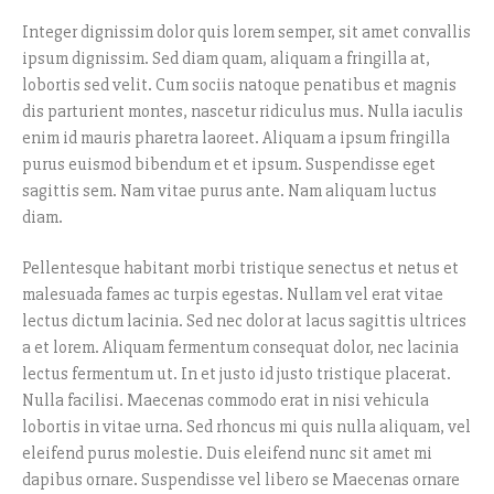
Integer dignissim dolor quis lorem semper, sit amet convallis
ipsum dignissim. Sed diam quam, aliquam a fringilla at,
lobortis sed velit. Cum sociis natoque penatibus et magnis
dis parturient montes, nascetur ridiculus mus. Nulla iaculis
enim id mauris pharetra laoreet. Aliquam a ipsum fringilla
purus euismod bibendum et et ipsum. Suspendisse eget
sagittis sem. Nam vitae purus ante. Nam aliquam luctus
diam.
Pellentesque habitant morbi tristique senectus et netus et
malesuada fames ac turpis egestas. Nullam vel erat vitae
lectus dictum lacinia. Sed nec dolor at lacus sagittis ultrices
a et lorem. Aliquam fermentum consequat dolor, nec lacinia
lectus fermentum ut. In et justo id justo tristique placerat.
Nulla facilisi. Maecenas commodo erat in nisi vehicula
lobortis in vitae urna. Sed rhoncus mi quis nulla aliquam, vel
eleifend purus molestie. Duis eleifend nunc sit amet mi
dapibus ornare. Suspendisse vel libero se Maecenas ornare